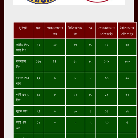
টুর্নামেন্ট
ম্যাচ
মোহনবাগানের
ইস্টবেঙ্গলের
ড্র
মোহনবাগানের
ইস্টবেঙ্গলের
জয়
জয়
গোলসংখ্যা
গোলসংখ্যা
জাতীয় লিগ/
৪৫
১৫
১৭
১৩
৪২
৫০
আই লিগ
কলকাতা
১৫৬
৪৪
৫২
৬০
১২৮
১৩৩
লিগ
ফেডারেশান
২২
৬
৮
৮
১৬
২০
কাপ
আই এফ এ
৪১
৮
২০
১৩
১৯
৪২
শিল্ড
ডুরান্ড কাপ
২৪
৯
১০
৫
১৫
১৭
আই এস
১১
৯
০
২
২৩
৫
এল