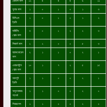
রোভার্স কাপ
১২
৪
৪
৪
৯
১১
সুপার কাপ
১
০
১
০
১
৩
ডিসিএম
১
০
১
০
১
২
ট্রফি
দার্জিলিং
৩
০
১
২
২
৩
গোল্ড কাপ
সিজার্স কাপ
২
২
০
০
৫
৩
ম্যাকডোয়েল
২
১
১
০
২
১
কাপ
এয়ারলাইন্স
১০
১
৭
২
৫
১৫
গোল্ড কাপ
বরদলুই
১
১
০
০
২
১
ট্রফি
অমৃতবাজার
১
১
০
০
২
০
শতবর্ষ
পিয়ারলেস
১
১
০
০
২
০