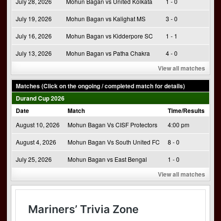
July 28, 2026
Mohun Bagan vs United Kolkata
1 - 0
July 19, 2026
Mohun Bagan vs Kalighat MS
3 - 0
July 16, 2026
Mohun Bagan vs Kidderpore SC
1 - 1
July 13, 2026
Mohun Bagan vs Patha Chakra
4 - 0
View all matches
Matches (Click on the ongoing / completed match for details)
Durand Cup 2026
Date
Match
Time/Results
August 10, 2026
Mohun Bagan Vs CISF Protectors
4:00 pm
August 4, 2026
Mohun Bagan Vs South United FC
8 - 0
July 25, 2026
Mohun Bagan vs East Bengal
1 - 0
View all matches