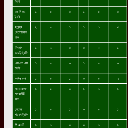
ট্রফি
জে সি গুহ
১
০
০
১
০
০
ট্রফি
হরেন্দ্র
২
০
১
১
১
৩
মেমোরিয়াল
শিল্ড
শিবদাস
১
১
০
০
২
১
ভাদুড়ী ট্রফি
এস এস এস
১
০
০
১
০
০
ট্রফি
কলিঙ্গ কাপ
১
০
১
০
০
২
মোহনবাগান
১
০
০
১
১
১
শতবার্ষিকী
কাপ
নেহেরু
১
০
১
০
০
১
শতবর্ষ ট্রফি
পি এন বি
১
১
০
০
১
১