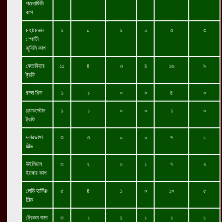
শতবার্ষিকী
কাপ
মহামেডান
১
০
১
০
৩
৩
স্পোর্টিং
জুবিলি কাপ
কোচবিহার
১১
৪
৩
৪
১৬
৯
ট্রফি
রাজা শিল্ড
১
১
০
০
৪
০
গ্ল্যাডস্টোন
১
১
০
০
১
০
ট্রফি
দ্বারভাঙ্গা
৩
৩
০
০
৭
১
শিল্ড
উইলিয়াম
৩
২
০
১
৭
২
ইয়ঙ্গার কাপ
লেডি হার্ডিঞ্জ
৫
৪
১
০
১০
৫
শিল্ড
ট্রেডস কাপ
৩
১
১
১
১
১