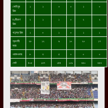
কোহিনুর
১
১
০
০
১
০
শিল্ড
চণ্ডীচরণ
২
১
১
০
২
২
শিল্ড
খগেন্দ্র শিল্ড
১
০
১
০
১
১
প্রদর্শনী
২৮
১২
৬
১০
২০
১৭
ম্যাচ
ওয়াকওভার
৮
৩
৫
০
০
০
মোট
৪০৫
১৩৭
১৪৪
১২৯
৩৫০
৩৫৩