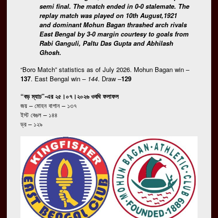
semi final. The match ended in 0-0 stalemate. The
replay match was played on 10th August,1921
and dominant Mohun Bagan thrashed arch rivals
East Bengal by 3-0 margin courtesy to goals from
Rabi Ganguli, Paltu Das Gupta and Abhilash
Ghosh.
“Boro Match” statistics as of July 2026. Mohun Bagan win –
137
. East Bengal win –
144
. Draw –
129
“বড় ম্যাচ”-এর ২৫।০৭।২০২৬ ওবধি ফলাফল
জয় – মোহন বাগান – ১৩৭
ইস্ট বেঙল –
১৪৪
ড্র – ১২৯